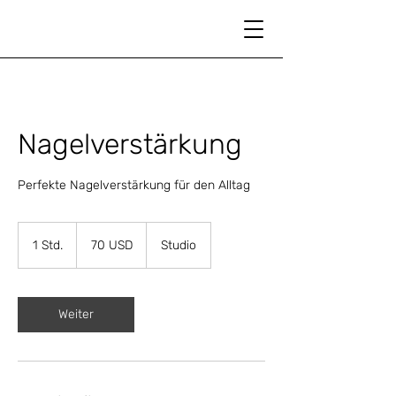
Nagelverstärkung
Perfekte Nagelverstärkung für den Alltag
70
dollari
1 Std.
1
70 USD
Studio
statunitensi
S
t
d
Weiter