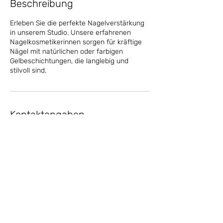
Beschreibung
Erleben Sie die perfekte Nagelverstärkung
in unserem Studio. Unsere erfahrenen
Nagelkosmetikerinnen sorgen für kräftige
Nägel mit natürlichen oder farbigen
Gelbeschichtungen, die langlebig und
stilvoll sind.
Kontaktangaben
Gümligen, 3073 Muri bei Bern, Schweiz
+49 (0) 456 7890
info@tanjabeautyandnails.ch
Copyright © 2025 TANJABEAUTYANDNAILS